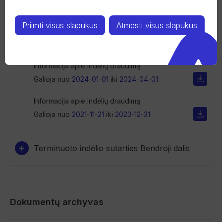
Galioja nuo
2024-09-09
Priimti visus slapukus
Atmesti visus slapukus
Informacija apie indėlių draudimą
Galioja nuo
2024-04-02
iki
2024-09-08
Informacija apie indėlių draudimą
Galioja nuo
2024-01-01
iki
2024-04-01
Informacija apie indėlių draudimą
Galioja nuo
2021-11-21
iki
2023-12-31
Terminuoto indėlio sutarties Bendroji dalis
Dokumentų archyvas