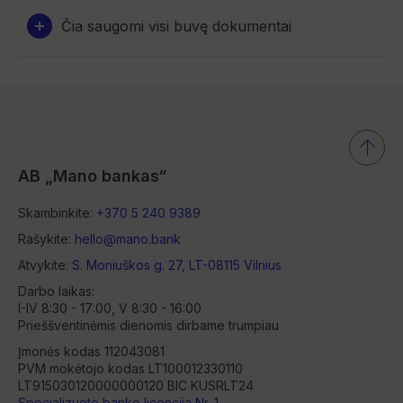
Čia saugomi visi buvę dokumentai
AB „Mano bankas“
Skambinkite:
+370 5 240 9389
Rašykite:
hello@mano.bank
Atvykite:
S. Moniuškos g. 27, LT-08115 Vilnius
Darbo laikas:
I-IV 8:30 - 17:00, V 8:30 - 16:00
Prieššventinėmis dienomis dirbame trumpiau
Įmonės kodas 112043081
PVM mokėtojo kodas LT100012330110
LT915030120000000120 BIC KUSRLT24
Specializuoto banko licencija Nr. 1