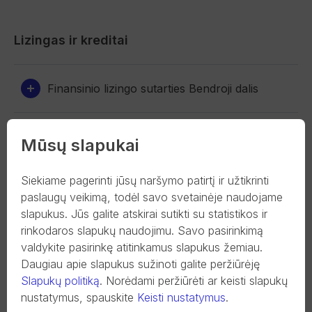
Lizingas ir kreditai
Finansinio lizingo sutarties Bendroji dalis
Kredito sutarties juridiniams asmenims
Mūsų slapukai
Bendroji dalis
Siekiame pagerinti jūsų naršymo patirtį ir užtikrinti
paslaugų veikimą, todėl savo svetainėje naudojame
slapukus. Jūs galite atskirai sutikti su statistikos ir
Indėliai
rinkodaros slapukų naudojimu. Savo pasirinkimą
valdykite pasirinkę atitinkamus slapukus žemiau.
Daugiau apie slapukus sužinoti galite peržiūrėję
Pagrindinė informacija apie indėlių draudimą
Slapukų politiką
.
Norėdami peržiūrėti ar keisti slapukų
nustatymus, spauskite
Keisti nustatymus
.
Informacija apie indėlių draudimą