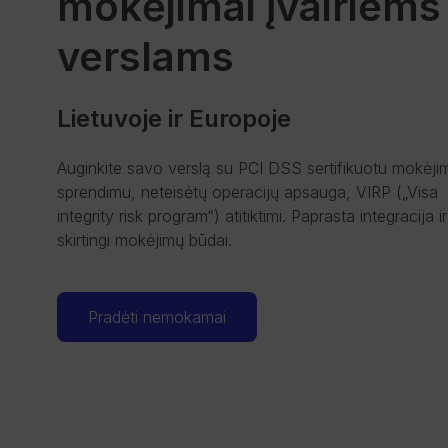
mokėjimai įvairiems
verslams
Lietuvoje ir Europoje
Auginkite savo verslą su PCI DSS sertifikuotu mokėji
sprendimu, neteisėtų operacijų apsauga, VIRP („Visa
integrity risk program“) atitiktimi. Paprasta integracija ir
skirtingi mokėjimų būdai.
Pradėti nemokamai