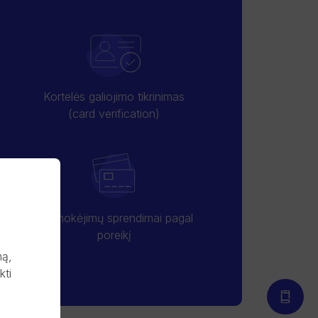
Kortelės galiojimo tikrinimas
(card verification)
Kiti mokėjimų sprendimai pagal
poreikį
mą,
kti