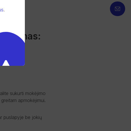
us
.
latformas:
alite sukurti mokėjimo
ą greitam apmokėjimui.
r puslapyje be jokių