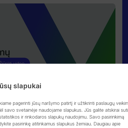
Žiūrėti video
ūsų slapukai
kiame pagerinti jūsų naršymo patirtį ir užtikrinti paslaugų veiki
ėl savo svetainėje naudojame slapukus. Jūs galite atskirai suti
statistikos ir rinkodaros slapukų naudojimu. Savo pasirinkimą
dykite pasirinkę atitinkamus slapukus žemiau. Daugiau apie