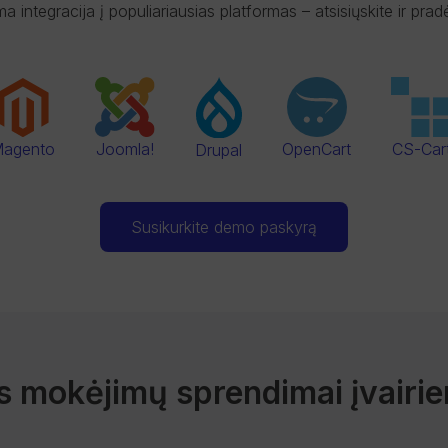
 integracija į populiariausias platformas – atsisiųskite ir prad
agento
Joomla!
OpenCart
CS-Car
Drupal
Susikurkite demo paskyrą
s mokėjimų sprendimai įvairi