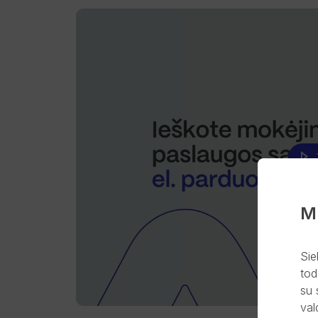
M
Sie
tod
su 
val