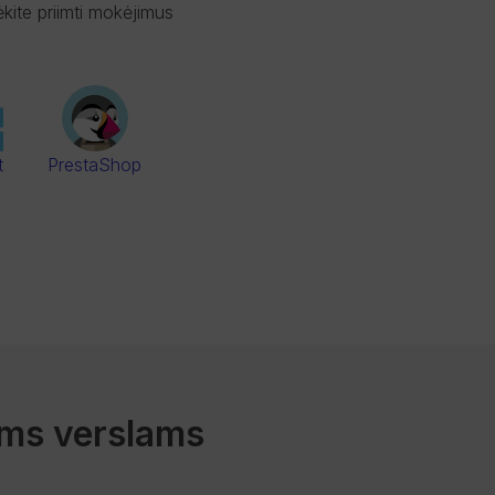
ėkite priimti mokėjimus
t
PrestaShop
ems verslams