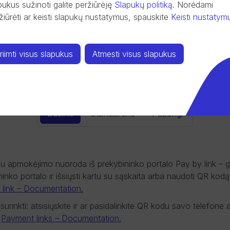
pukus sužinoti galite peržiūrėję
Slapukų politiką
.
Norėdami
žiūrėti ar keisti slapukų nustatymus, spauskite
Keisti nustatym
riimti visus slapukus
Atmesti visus slapukus
jos ir plug‘ in į e-komercijos p
Bazinė
Standartinė
Pažangi
su apmokėjimo nuoroda iš prekybininko portalo Pay by link – g
inko portalo ir išsiųsti kartu su sąskaita arba naudoti QR kod
 link – Documentation.
inkti: atsisiųskite ir ar pasidalinkite QR kodu savo telefone a
:
Payment links – Documentation.