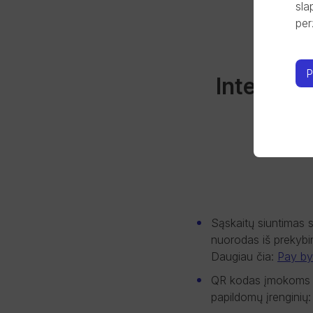
sla
per
P
Integraci
Sąskaitų siuntimas 
nuorodas iš prekybin
Daugiau čia:
Pay by
QR kodas įmokoms sur
papildomų įrenginių