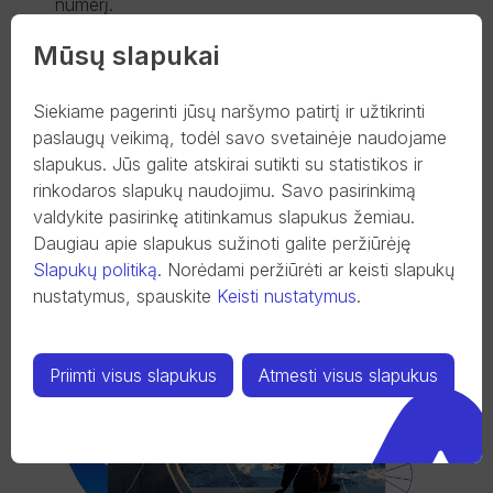
numerį.
Naudodamasis interneto banku pasieksi savo
Mūsų slapukai
banko sąskaitą ir atliksi finansines operacijas bet
kuriuo metu ir bet kurioje vietoje, kurioje yra
Siekiame pagerinti jūsų naršymo patirtį ir užtikrinti
interneto ryšys.
paslaugų veikimą, todėl savo svetainėje naudojame
slapukus. Jūs galite atskirai sutikti su statistikos ir
rinkodaros slapukų naudojimu. Savo pasirinkimą
valdykite pasirinkę atitinkamus slapukus žemiau.
Daugiau apie slapukus sužinoti galite peržiūrėję
Slapukų politiką
.
Norėdami peržiūrėti ar keisti slapukų
nustatymus, spauskite
Keisti nustatymus
.
Priimti visus slapukus
Atmesti visus slapukus