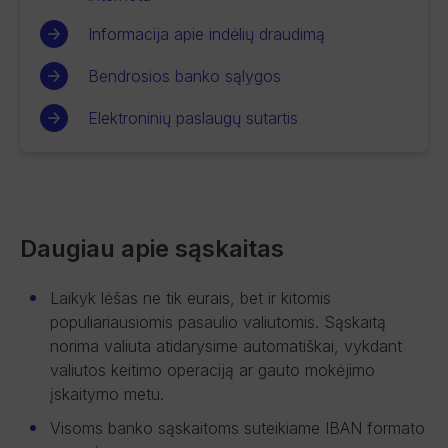
Informacija apie indėlių draudimą
Bendrosios banko sąlygos
Elektroninių paslaugų sutartis
Daugiau apie sąskaitas
Laikyk lėšas ne tik eurais, bet ir kitomis
populiariausiomis pasaulio valiutomis. Sąskaitą
norima valiuta atidarysime automatiškai, vykdant
valiutos keitimo operaciją ar gauto mokėjimo
įskaitymo metu.
Visoms banko sąskaitoms suteikiame IBAN formato