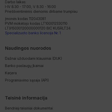
Darbo laikas:
I-IV 8:30 - 17:00, V 8:30 - 16:00
Prieššventinėmis dienomis dirbame trumpiau
Įmonės kodas 112043081
PVM mokėtojo kodas LT100012330110
LT915030120000000120 BIC KUSRLT24
Specializuoto banko licencija Nr. 1
Naudingos nuorodos
Dažnai užduodami klausimai (DUK)
Banko paslaugų įkainiai
Karjera
Programavimo sąsaja (API)
Teisinė informacija
Bendrieji teisiniai dokumentai