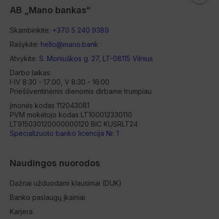
AB „Mano bankas“
Skambinkite:
+370 5 240 9389
Rašykite:
hello@mano.bank
Atvykite:
S. Moniuškos g. 27, LT-08115 Vilnius
Darbo laikas:
I-IV 8:30 - 17:00, V 8:30 - 16:00
Prieššventinėmis dienomis dirbame trumpiau
Įmonės kodas 112043081
PVM mokėtojo kodas LT100012330110
LT915030120000000120 BIC KUSRLT24
Specializuoto banko licencija Nr. 1
Naudingos nuorodos
Dažnai užduodami klausimai (DUK)
Banko paslaugų įkainiai
Karjera