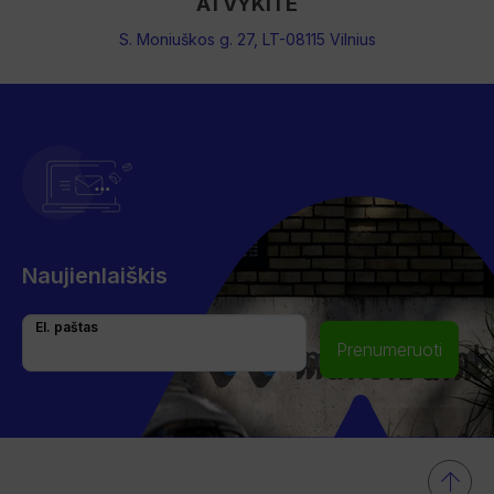
ATVYKITE
S. Moniuškos g. 27, LT-08115 Vilnius
Naujienlaiškis
El. paštas
Prenumeruoti