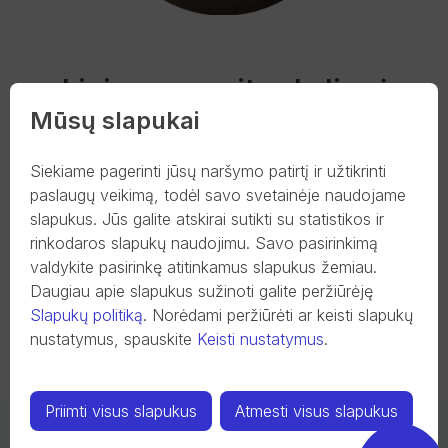
Lizingas: greitas kelias į
Mūsų slapukai
norimą automobilį.
Siekiame pagerinti jūsų naršymo patirtį ir užtikrinti
Pasinaudokite mūsų siūlomomis lanksčiomis
paslaugų veikimą, todėl savo svetainėje naudojame
finansavimo sąlygomis ir rinkitės iš plačios transporto
slapukus. Jūs galite atskirai sutikti su statistikos ir
priemonių įvairovės. Visus formalumus atliksite paprastai
rinkodaros slapukų naudojimu. Savo pasirinkimą
ir greitai nuotoliniu būdu, o mūsų komanda pasirūpins,
valdykite pasirinkę atitinkamus slapukus žemiau.
kad procesas būtų sklandus ir atitiktų jūsų poreikius.
Daugiau apie slapukus sužinoti galite peržiūrėję
Slapukų politiką
.
Norėdami peržiūrėti ar keisti slapukų
nustatymus, spauskite
Keisti nustatymus
.
Sužinoti daugiau
Priimti visus slapukus
Atmesti visus slapukus