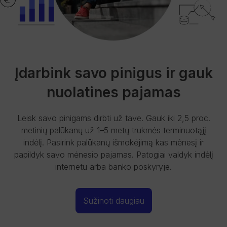
Įdarbink savo pinigus ir gauk
nuolatines pajamas
Leisk savo pinigams dirbti už tave. Gauk iki 2,5 proc.
metinių palūkanų už 1–5 metų trukmės terminuotąjį
indėlį. Pasirink palūkanų išmokėjimą kas mėnesį ir
papildyk savo mėnesio pajamas. Patogiai valdyk indėlį
internetu arba banko poskyryje.
Sužinoti daugiau