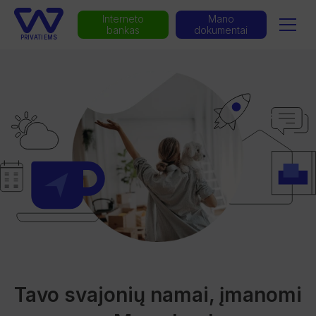
Interneto
Mano
bankas
dokumentai
PRIVATIEMS
Tavo svajonių namai, įmanomi