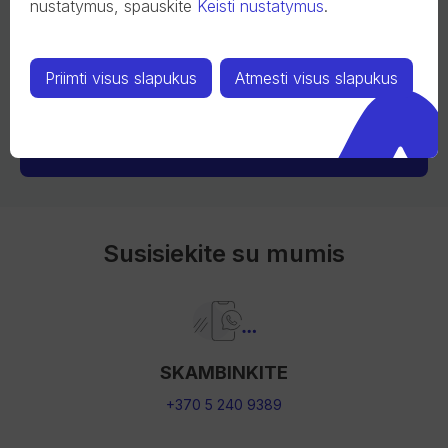
nustatymus, spauskite
Keisti nustatymus
.
Priimti visus slapukus
Atmesti visus slapukus
Susisiekite su mumis
SKAMBINKITE
+370 5 240 9389