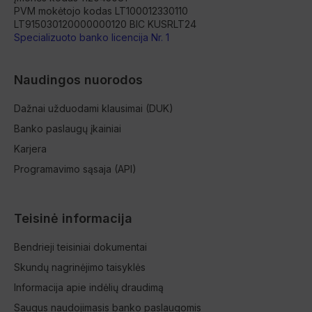
PVM mokėtojo kodas LT100012330110
LT915030120000000120 BIC KUSRLT24
Specializuoto banko licencija Nr. 1
Naudingos nuorodos
Dažnai užduodami klausimai (DUK)
Banko paslaugų įkainiai
Karjera
Programavimo sąsaja (API)
Teisinė informacija
Bendrieji teisiniai dokumentai
Skundų nagrinėjimo taisyklės
Informacija apie indėlių draudimą
Saugus naudojimasis banko paslaugomis