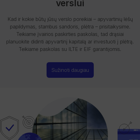
verslui
Kad ir kokie būtų jūsų verslo poreikiai – apyvartinių lėšų
papildymas, stambus sandoris, plėtra – prisitaikysime.
Teikiame įvairios paskirties paskolas, tad drąsiai
planuokite didinti apyvartinį kapitalą ar investuoti į plėtrą.
Teikiame paskolas su ILTE ir EIF garantijomis.
Sužinoti daugiau