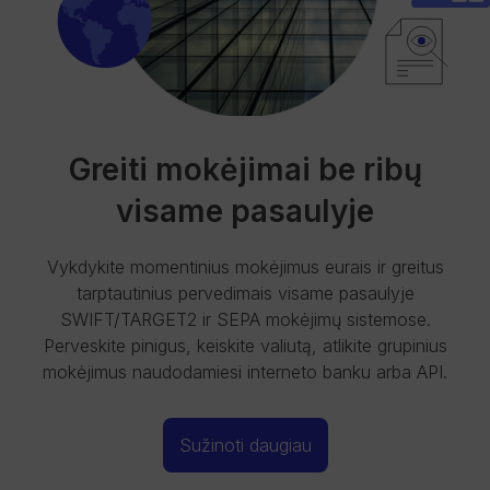
Greiti mokėjimai be ribų
visame pasaulyje
Vykdykite momentinius mokėjimus eurais ir greitus
tarptautinius pervedimais visame pasaulyje
SWIFT/TARGET2 ir SEPA mokėjimų sistemose.
Perveskite pinigus, keiskite valiutą, atlikite grupinius
mokėjimus naudodamiesi interneto banku arba API.
Sužinoti daugiau