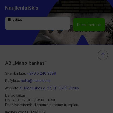
Naujienlaiškis
El. paštas
Prenumeruoti
AB „Mano bankas“
Skambinkite:
+370 5 240 9389
Rašykite:
hello@mano.bank
Atvykite:
S. Moniuškos g. 27, LT-08115 Vilnius
Darbo laikas:
I-IV 8:30 - 17:00, V 8:30 - 16:00
Prieššventinėmis dienomis dirbame trumpiau
Įmonės kodas 112043081