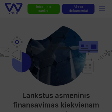
Interneto
Mano
bankas
dokumentai
VERSLUI
Lankstus asmeninis
finansavimas kiekvienam