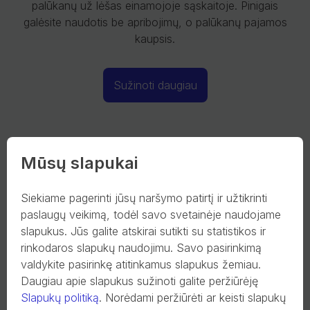
palūkanų už lėšas einamojoje sąskaitoje. Pinigais
galėsite naudotis be apribojimų, o palūkanų pajamos
kaupsis.
Sužinoti daugiau
Mūsų slapukai
Siekiame pagerinti jūsų naršymo patirtį ir užtikrinti
paslaugų veikimą, todėl savo svetainėje naudojame
slapukus. Jūs galite atskirai sutikti su statistikos ir
rinkodaros slapukų naudojimu. Savo pasirinkimą
valdykite pasirinkę atitinkamus slapukus žemiau.
Daugiau apie slapukus sužinoti galite peržiūrėję
Slapukų politiką
.
Norėdami peržiūrėti ar keisti slapukų