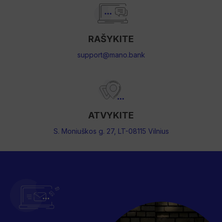
RAŠYKITE
support@mano.bank
ATVYKITE
S. Moniuškos g. 27, LT-08115 Vilnius