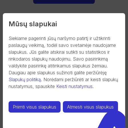
Mūsų slapukai
E-komercijos mokėjimų sprendimai
įvairiems verslams
Siekiame pagerinti jūsų naršymo patirtį ir užtikrinti
paslaugų veikimą, todėl savo svetainėje naudojame
slapukus. Jūs galite atskirai sutikti su statistikos ir
rinkodaros slapukų naudojimu. Savo pasirinkimą
valdykite pasirinkę atitinkamus slapukus žemiau.
Daugiau apie slapukus sužinoti galite peržiūrėję
Slapukų politiką
.
Norėdami peržiūrėti ar keisti slapukų
nustatymus, spauskite
Keisti nustatymus
.
Priimti visus slapukus
Atmesti visus slapukus