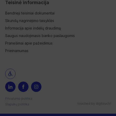
Teisinė informacija
Bendrieji teisiniai dokumentai
Skundų nagrinėjimo taisyklės
Informacija apie indėlių draudimą
Saugus naudojimasis banko paslaugomis
Pranešimai apie pažeidimus
Prieinamumas
Privatumo politika
touched by
digitouch!
Slapukų politika