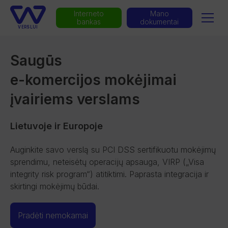
Interneto
Mano
bankas
dokumentai
VERSLUI
Saugūs
e-komercijos mokėjimai
įvairiems verslams
Lietuvoje ir Europoje
Auginkite savo verslą su PCI DSS sertifikuotu mokėjimų
sprendimu, neteisėtų operacijų apsauga, VIRP („Visa
integrity risk program“) atitiktimi. Paprasta integracija ir
skirtingi mokėjimų būdai.
Pradėti nemokamai