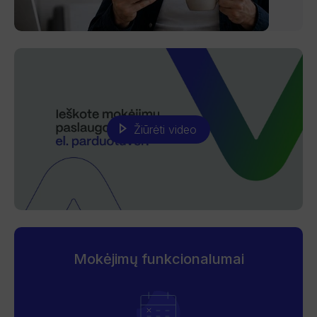
Žiūrėti video
Mokėjimų funkcionalumai