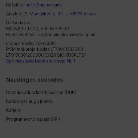
Rašykite:
hello@mano.bank
Atvykite:
S. Moniuškos g. 27, LT-08115 Vilnius
Darbo laikas:
I-IV 8:30 - 17:00, V 8:30 - 16:00
Prieššventinėmis dienomis dirbame trumpiau
Įmonės kodas 112043081
PVM mokėtojo kodas LT100012330110
LT915030120000000120 BIC KUSRLT24
Specializuoto banko licencija Nr. 1
Naudingos nuorodos
Dažnai užduodami klausimai (DUK)
Banko paslaugų įkainiai
Karjera
Programavimo sąsaja (API)