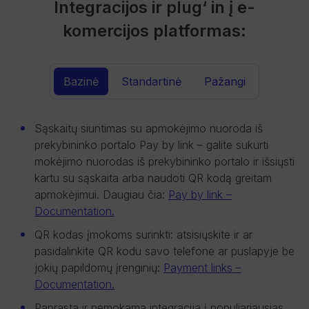
Integracijos ir plug‘ in į e-
komercijos platformas:
Bazinė
Standartinė
Pažangi
Sąskaitų siuntimas su apmokėjimo nuoroda iš
prekybininko portalo Pay by link – galite sukurti
mokėjimo nuorodas iš prekybininko portalo ir išsiųsti
kartu su sąskaita arba naudoti QR kodą greitam
apmokėjimui. Daugiau čia:
Pay by link –
Documentation.
QR kodas įmokoms surinkti: atsisiųskite ir ar
pasidalinkite QR kodu savo telefone ar puslapyje be
jokių papildomų įrenginių:
Payment links –
Documentation.
Paprasta ir nemokama integracija į populiariausias