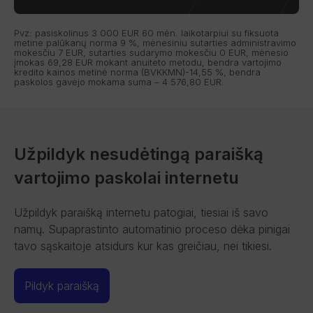
Pvz: pasiskolinus 3 000 EUR 60 mėn. laikotarpiui su fiksuota
metine palūkanų norma 9 %, mėnesiniu sutarties administravimo
mokesčiu 7 EUR, sutarties sudarymo mokesčiu 0 EUR, mėnesio
įmokas 69,28 EUR mokant anuiteto metodu, bendra vartojimo
kredito kainos metinė norma (BVKKMN)-14,55 %, bendra
paskolos gavėjo mokama suma – 4 576,80 EUR.
Užpildyk nesudėtingą paraišką
vartojimo paskolai internetu
Užpildyk paraišką internetu patogiai, tiesiai iš savo
namų. Supaprastinto automatinio proceso dėka pinigai
tavo sąskaitoje atsidurs kur kas greičiau, nei tikiesi.
Pildyk paraišką