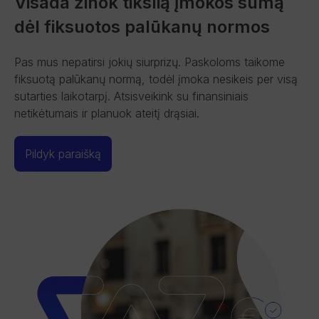
Visada žinok tikslią įmokos sumą
dėl fiksuotos palūkanų normos
Pas mus nepatirsi jokių siurprizų. Paskoloms taikome
fiksuotą palūkanų normą, todėl įmoka nesikeis per visą
sutarties laikotarpį. Atsisveikink su finansiniais
netikėtumais ir planuok ateitį drąsiai.
Pildyk paraišką