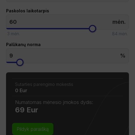
Paskolos laikotarpis
mėn.
3 mėn.
84 mėn.
Palūkanų norma
%
Sutarties parengimo mokestis
0 Eur
Numatomas mėnesio įmokos dydis:
69 Eur
Pildyk paraišką