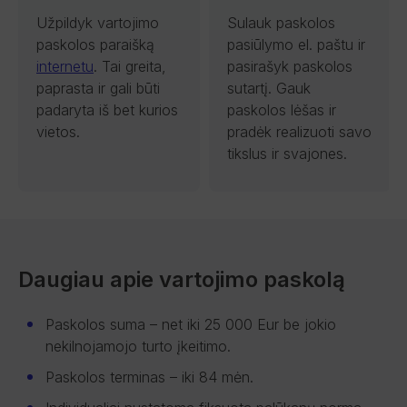
Užpildyk vartojimo
Sulauk paskolos
paskolos paraišką
pasiūlymo el. paštu ir
internetu
. Tai greita,
pasirašyk paskolos
paprasta ir gali būti
sutartį. Gauk
padaryta iš bet kurios
paskolos lėšas ir
vietos.
pradėk realizuoti savo
tikslus ir svajones.
Daugiau apie vartojimo paskolą
Paskolos suma – net iki 25 000 Eur be jokio
nekilnojamojo turto įkeitimo.
Paskolos terminas – iki 84 mėn.