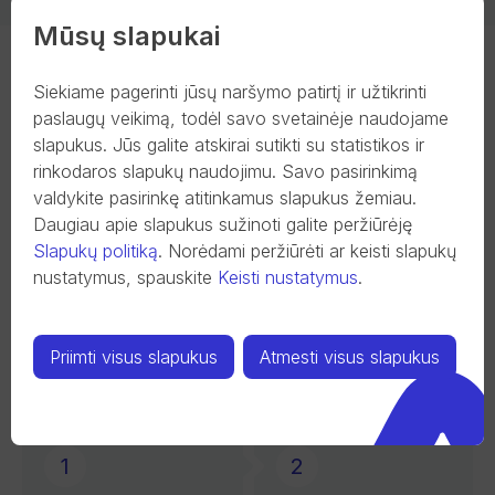
Mūsų slapukai
Siekiame pagerinti jūsų naršymo patirtį ir užtikrinti
Svarbu
paslaugų veikimą, todėl savo svetainėje naudojame
slapukus. Jūs galite atskirai sutikti su statistikos ir
Įkainiai
rinkodaros slapukų naudojimu. Savo pasirinkimą
valdykite pasirinkę atitinkamus slapukus žemiau.
Bendroji sutarties dalis
Daugiau apie slapukus sužinoti galite peržiūrėję
Partneriai
Slapukų politiką
.
Norėdami peržiūrėti ar keisti slapukų
nustatymus, spauskite
Keisti nustatymus
.
Priimti visus slapukus
Atmesti visus slapukus
Iki svajonės – vos 3 žingsniai
1
2