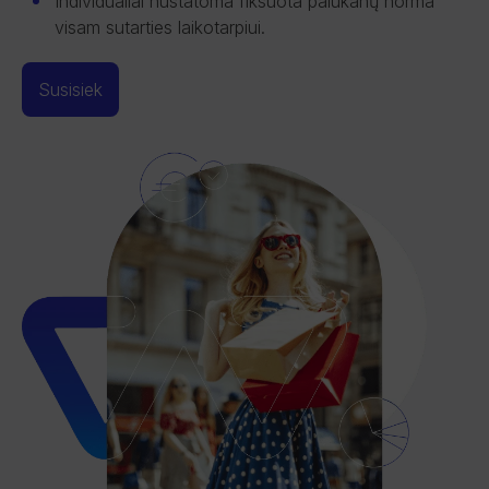
Individualiai nustatoma fiksuota palūkanų norma
visam sutarties laikotarpiui.
Susisiek