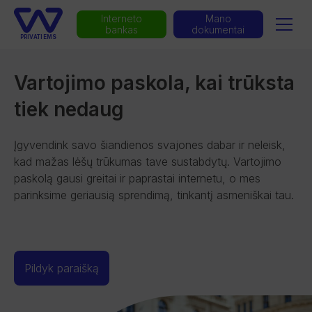
Interneto
Mano
bankas
dokumentai
PRIVATIEMS
Vartojimo paskola, kai trūksta
tiek nedaug
Įgyvendink savo šiandienos svajones dabar ir neleisk,
kad mažas lėšų trūkumas tave sustabdytų. Vartojimo
paskolą gausi greitai ir paprastai internetu, o mes
parinksime geriausią sprendimą, tinkantį asmeniškai tau.
Pildyk paraišką