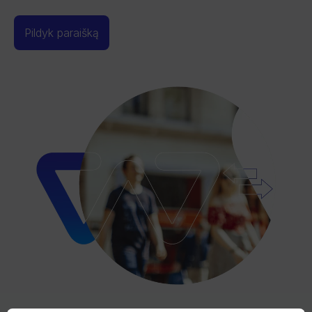
Pildyk paraišką