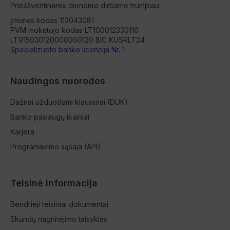
Prieššventinėmis dienomis dirbame trumpiau
Įmonės kodas 112043081
PVM mokėtojo kodas LT100012330110
LT915030120000000120 BIC KUSRLT24
Specializuoto banko licencija Nr. 1
Naudingos nuorodos
Dažnai užduodami klausimai (DUK)
Banko paslaugų įkainiai
Karjera
Programavimo sąsaja (API)
Teisinė informacija
Bendrieji teisiniai dokumentai
Skundų nagrinėjimo taisyklės