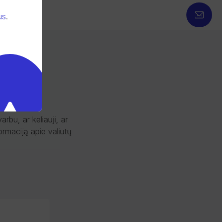
us
.
rbu, ar keliauji, ar
ormaciją apie valiutų