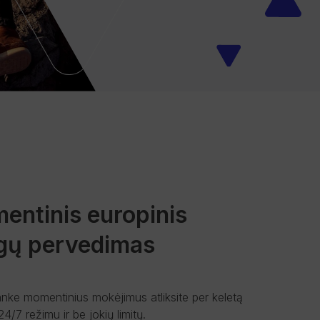
entinis europinis
igų pervedimas
ke momentinius mokėjimus atliksite per keletą
4/7 režimu ir be jokių limitų.