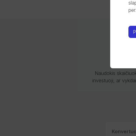
sla
per
P
Naudokis skaičiuokl
investuoji, ar vykda
Konvertuo