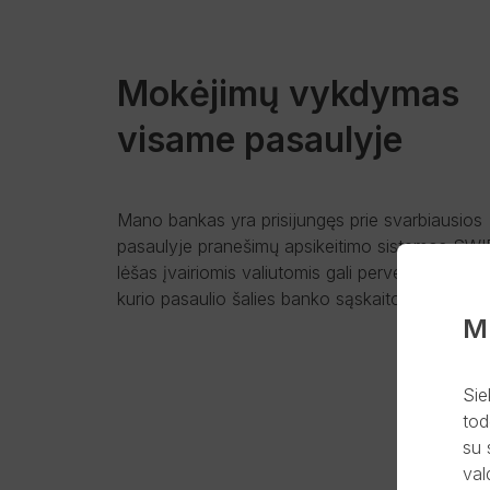
Mokėjimų vykdymas
visame pasaulyje
Mano bankas yra prisijungęs prie svarbiausios
pasaulyje pranešimų apsikeitimo sistemos SWI
lėšas įvairiomis valiutomis gali pervesti ir gauti į
kurio pasaulio šalies banko sąskaitos.
M
Sie
tod
su 
val