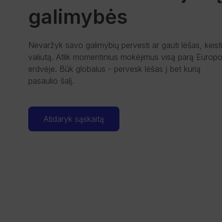
galimybės
Nevaržyk savo galimybių pervesti ar gauti lėšas, keist
valiutą. Atlik momentinius mokėjimus visą parą Europ
erdvėje. Būk globalus - pervesk lėšas į bet kurią
pasaulio šalį.
Atidaryk sąskaitą