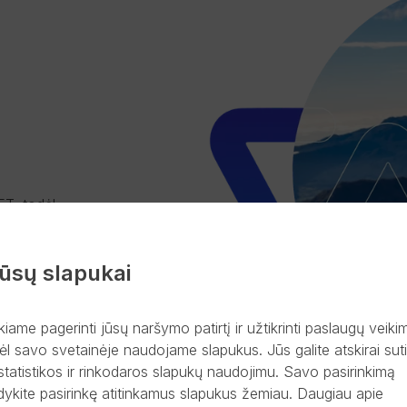
FT, todėl
/iš bet
ūsų slapukai
kiame pagerinti jūsų naršymo patirtį ir užtikrinti paslaugų veiki
ėl savo svetainėje naudojame slapukus. Jūs galite atskirai suti
statistikos ir rinkodaros slapukų naudojimu. Savo pasirinkimą
dykite pasirinkę atitinkamus slapukus žemiau. Daugiau apie