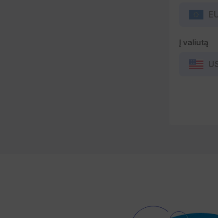
E
Į valiutą
U