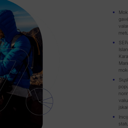
Mokė
gavė
vala
metu
SEPA
Isla
Kara
Mari
mok
Siųs
popu
nori
vali
įska
Inic
stat