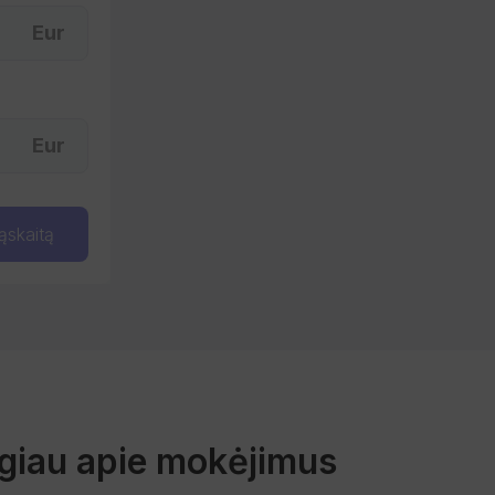
Eur
Eur
ąskaitą
giau apie mokėjimus