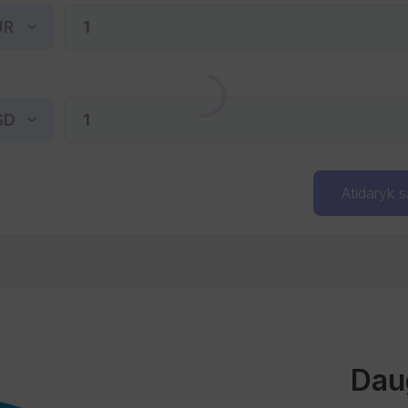
UR
SD
Atidaryk s
Dau