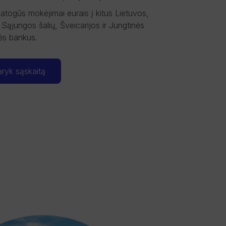
 patogūs mokėjimai eurais į kitus Lietuvos,
Sąjungos šalių, Šveicarijos ir Jungtinės
ės bankus.
aryk sąskaitą