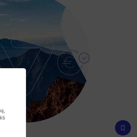
mą,
kti