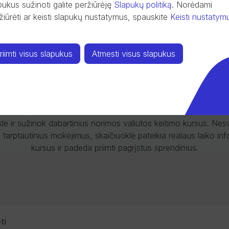
pukus sužinoti galite peržiūrėję
Slapukų politiką
.
Norėdami
žiūrėti ar keisti slapukų nustatymus, spauskite
Keisti nustatym
riimti visus slapukus
Atmesti visus slapukus
Valiutos keitimas
e ir sužinok dabartinius norimos valiutos keitimo kursus. Nesva
i tarptautinius mokėjimus, skaičiuoklė pateikia realaus laiko inf
kursus ir padeda priimti pagrįstus sprendimus.
ti