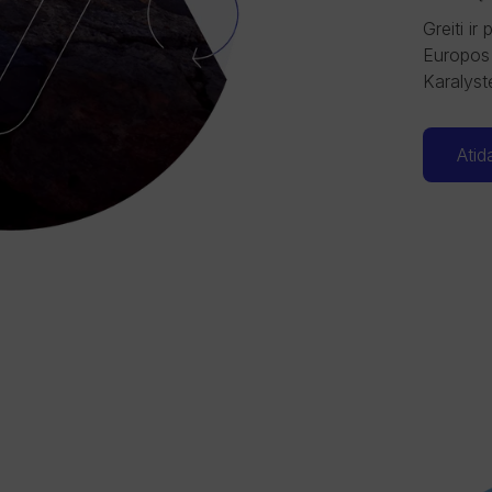
Greiti ir
Europos 
Karalyst
Atid