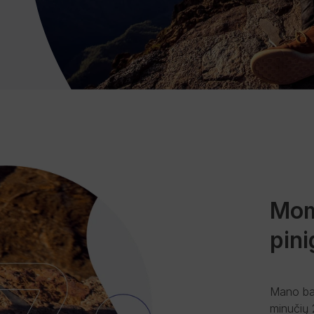
Mom
pin
Mano ban
minučių 2