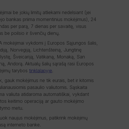
jimai be jokių limitų atliekami nedelsiant (jei
jo bankas priima momentinius mokėjimus), 24
ndas per parą, 7 dienas per savaitę, visus
s be poilsio ir švenčių dienų.
 mokėjimai vykdomi į Europos Sąjungos šalis,
ndiją, Norvegiją, Lichtenšteiną, Jungtinę
lystę, Šveicariją, Vatikaną, Monaką, San
ną, Andorą. Aktualų šalių sąrašą rasi Europos
ėjimų tarybos
tinklalapyje
.
k, gauk mokėjimus ne tik eurais, bet ir kitomis
liariausiomis pasaulio valiutomis. Sąskaita
ma valiuta atidaroma automatiškai, vykdant
utos keitimo operaciją ar gauto mokėjimo
itymo metu.
ijuok naujus mokėjimus, patikrink mokėjimų
usą interneto banke.