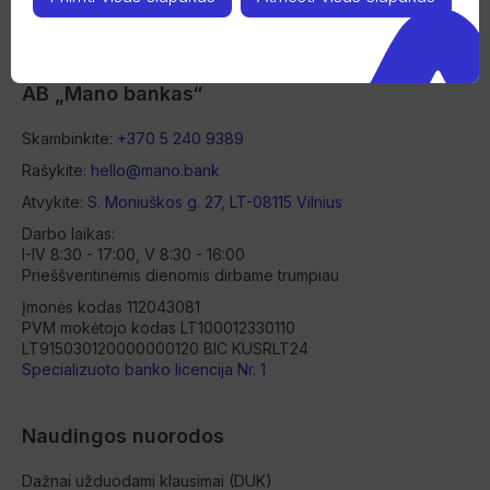
AB „Mano bankas“
Skambinkite:
+370 5 240 9389
Rašykite:
hello@mano.bank
Atvykite:
S. Moniuškos g. 27, LT-08115 Vilnius
Darbo laikas:
I-IV 8:30 - 17:00, V 8:30 - 16:00
Prieššventinėmis dienomis dirbame trumpiau
Įmonės kodas 112043081
PVM mokėtojo kodas LT100012330110
LT915030120000000120 BIC KUSRLT24
Specializuoto banko licencija Nr. 1
Naudingos nuorodos
Dažnai užduodami klausimai (DUK)