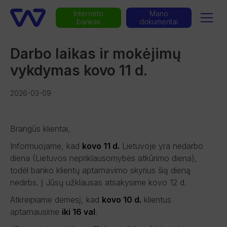
Interneto
Mano
bankas
dokumentai
Darbo laikas ir mokėjimų
vykdymas kovo 11 d.
2026-03-09
Brangūs klientai,
Informuojame, kad
kovo 11 d.
Lietuvoje yra nedarbo
diena (Lietuvos nepriklausomybės atkūrimo diena),
todėl banko klientų aptarnavimo skyrius šią dieną
nedirbs. Į Jūsų užklausas atsakysime kovo 12 d.
Atkreipiame dėmesį, kad
kovo 10 d.
klientus
aptarnausime
iki 16 val
.