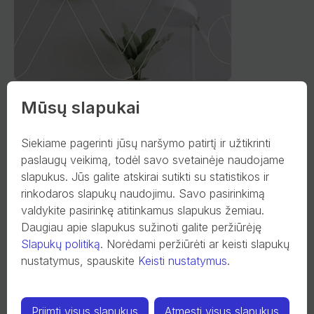
Darbo laikas ir mokėjimų vykdymas birželio
Mūsų slapukai
23-24 d.
Siekiame pagerinti jūsų naršymo patirtį ir užtikrinti
Informuojame, kad birželio 23 d. banko klientų aptarnavimo
paslaugų veikimą, todėl savo svetainėje naudojame
skyrius dirbs trumpiau – iki 16 val., o birželio 24 d. nedirbs.
slapukus. Jūs galite atskirai sutikti su statistikos ir
rinkodaros slapukų naudojimu. Savo pasirinkimą
2025-06-18
valdykite pasirinkę atitinkamus slapukus žemiau.
Daugiau apie slapukus sužinoti galite peržiūrėję
Slapukų politiką
.
Norėdami peržiūrėti ar keisti slapukų
nustatymus, spauskite
Keisti nustatymus
.
Visos naujienos
Priimti visus slapukus
Atmesti visus slapukus