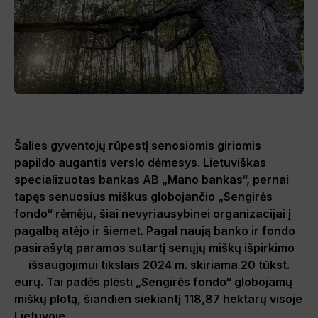
Šalies gyventojų rūpestį senosiomis giriomis
papildo augantis verslo dėmesys. Lietuviškas
specializuotas bankas AB „Mano bankas“, pernai
tapęs senuosius miškus globojančio „Sengirės
fondo“ rėmėju, šiai nevyriausybinei organizacijai į
pagalbą atėjo ir šiemet. Pagal naują banko ir fondo
pasirašytą paramos sutartį senųjų miškų išpirkimo
išsaugojimui tikslais 2024 m. skiriama 20 tūkst.
eurų. Tai padės plėsti „Sengirės fondo“ globojamų
miškų plotą, šiandien siekiantį 118,87 hektarų visoje
Lietuvoje.