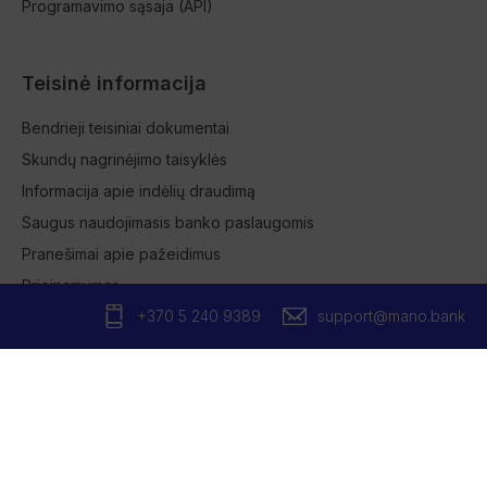
Programavimo sąsaja (API)
Teisinė informacija
Bendrieji teisiniai dokumentai
Skundų nagrinėjimo taisyklės
Informacija apie indėlių draudimą
Saugus naudojimasis banko paslaugomis
Pranešimai apie pažeidimus
Prieinamumas
+370 5 240 9389
support@mano.bank
Privatumo politika