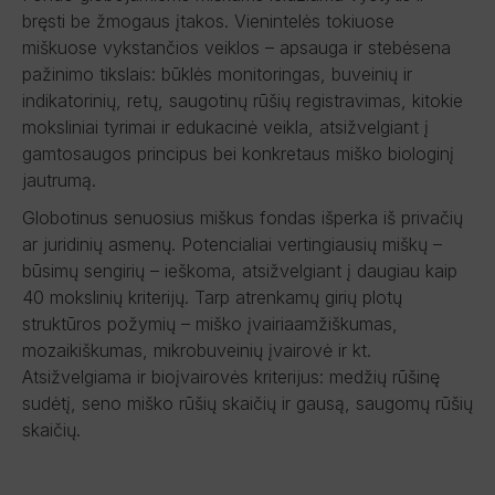
bręsti be žmogaus įtakos. Vienintelės tokiuose
miškuose vykstančios veiklos – apsauga ir stebėsena
pažinimo tikslais: būklės monitoringas, buveinių ir
indikatorinių, retų, saugotinų rūšių registravimas, kitokie
moksliniai tyrimai ir edukacinė veikla, atsižvelgiant į
gamtosaugos principus bei konkretaus miško biologinį
jautrumą.
Globotinus senuosius miškus fondas išperka iš privačių
ar juridinių asmenų. Potencialiai vertingiausių miškų –
būsimų sengirių – ieškoma, atsižvelgiant į daugiau kaip
40 mokslinių kriterijų. Tarp atrenkamų girių plotų
struktūros požymių – miško įvairiaamžiškumas,
mozaikiškumas, mikrobuveinių įvairovė ir kt.
Atsižvelgiama ir bioįvairovės kriterijus: medžių rūšinę
sudėtį, seno miško rūšių skaičių ir gausą, saugomų rūšių
skaičių.