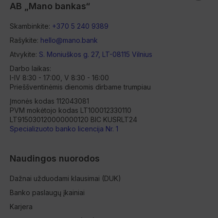
AB „Mano bankas“
Skambinkite:
+370 5 240 9389
Rašykite:
hello@mano.bank
Atvykite:
S. Moniuškos g. 27, LT-08115 Vilnius
Darbo laikas:
I-IV 8:30 - 17:00, V 8:30 - 16:00
Prieššventinėmis dienomis dirbame trumpiau
Įmonės kodas 112043081
PVM mokėtojo kodas LT100012330110
LT915030120000000120 BIC KUSRLT24
Specializuoto banko licencija Nr. 1
Naudingos nuorodos
Dažnai užduodami klausimai (DUK)
Banko paslaugų įkainiai
Karjera