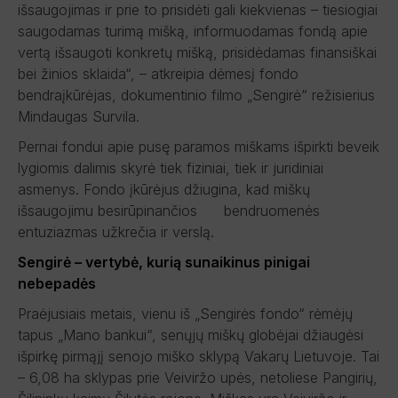
išsaugojimas ir prie to prisidėti gali kiekvienas – tiesiogiai
saugodamas turimą mišką, informuodamas fondą apie
vertą išsaugoti konkretų mišką, prisidėdamas finansiškai
bei žinios sklaida“, – atkreipia dėmesį fondo
bendraįkūrėjas, dokumentinio filmo „Sengirė“ režisierius
Mindaugas Survila.
Pernai fondui apie pusę paramos miškams išpirkti beveik
lygiomis dalimis skyrė tiek fiziniai, tiek ir juridiniai
asmenys. Fondo įkūrėjus džiugina, kad miškų
išsaugojimu besirūpinančios bendruomenės
entuziazmas užkrečia ir verslą.
Sengirė – vertybė, kurią sunaikinus pinigai
nebepadės
Praėjusiais metais, vienu iš „Sengirės fondo“ rėmėjų
tapus „Mano bankui“, senųjų miškų globėjai džiaugėsi
išpirkę pirmąjį senojo miško sklypą Vakarų Lietuvoje. Tai
– 6,08 ha sklypas prie Veiviržo upės, netoliese Pangirių,