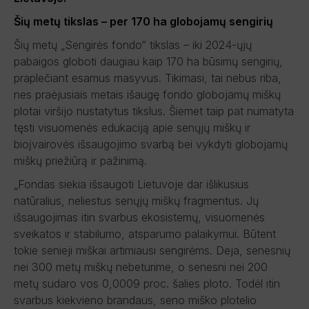
Šių metų tikslas – per 170 ha globojamų sengirių
Šių metų „Sengirės fondo“ tikslas – iki 2024-ųjų
pabaigos globoti daugiau kaip 170 ha būsimų sengirių,
praplečiant esamus masyvus. Tikimasi, tai nebus riba,
nes praėjusiais metais išaugę fondo globojamų miškų
plotai viršijo nustatytus tikslus. Šiemet taip pat numatyta
tęsti visuomenės edukaciją apie senųjų miškų ir
bioįvairovės išsaugojimo svarbą bei vykdyti globojamų
miškų priežiūrą ir pažinimą.
„Fondas siekia išsaugoti Lietuvoje dar išlikusius
natūralius, neliestus senųjų miškų fragmentus. Jų
išsaugojimas itin svarbus ekosistemų, visuomenės
sveikatos ir stabilumo, atsparumo palaikymui. Būtent
tokie senieji miškai artimiausi sengirėms. Deja, senesnių
nei 300 metų miškų nebeturime, o senesni nei 200
metų sudaro vos 0,0009 proc. šalies ploto. Todėl itin
svarbus kiekvieno brandaus, seno miško plotelio