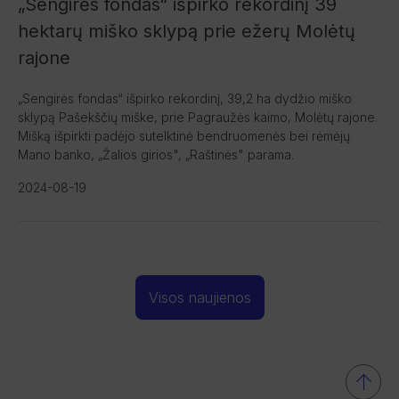
„Sengirės fondas“ išpirko rekordinį 39
hektarų miško sklypą prie ežerų Molėtų
rajone
„Sengirės fondas“ išpirko rekordinį, 39,2 ha dydžio miško
sklypą Pašekščių miške, prie Pagraužės kaimo, Molėtų rajone.
Mišką išpirkti padėjo sutelktinė bendruomenės bei rėmėjų
Mano banko, „Žalios girios", „Raštinės" parama.
2024-08-19
Visos naujienos