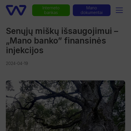
Interneto
Mano
bankas
dokumentai
Senųjų miškų išsaugojimui –
„Mano banko” finansinės
injekcijos
2024-04-19