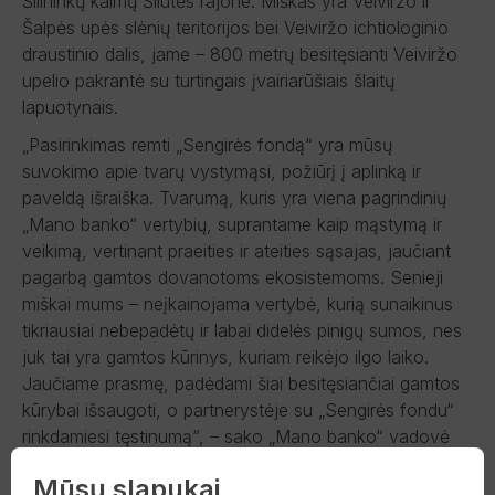
Šilininkų kaimų Šilutės rajone. Miškas yra Veiviržo ir
Šalpės upės slėnių teritorijos bei Veiviržo ichtiologinio
draustinio dalis, jame – 800 metrų besitęsianti Veiviržo
upelio pakrantė su turtingais įvairiarūšiais šlaitų
lapuotynais.
„Pasirinkimas remti „Sengirės fondą“ yra mūsų
suvokimo apie tvarų vystymąsi, požiūrį į aplinką ir
paveldą išraiška. Tvarumą, kuris yra viena pagrindinių
„Mano banko“ vertybių, suprantame kaip mąstymą ir
veikimą, vertinant praeities ir ateities sąsajas, jaučiant
pagarbą gamtos dovanotoms ekosistemoms. Senieji
miškai mums – neįkainojama vertybė, kurią sunaikinus
tikriausiai nebepadėtų ir labai didelės pinigų sumos, nes
juk tai yra gamtos kūrinys, kuriam reikėjo ilgo laiko.
Jaučiame prasmę, padėdami šiai besitęsiančiai gamtos
kūrybai išsaugoti, o partnerystėje su „Sengirės fondu“
rinkdamiesi tęstinumą“, – sako „Mano banko“ vadovė
Giedrė Blazgienė.
Mūsų slapukai