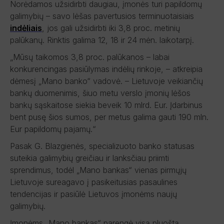
Norėdamos užsidirbti daugiau, įmonės turi papildomų
galimybių – savo lėšas pavertusios terminuotaisiais
indėliais
, jos gali užsidirbti iki 3,8 proc. metinių
palūkanų. Rinktis galima 12, 18 ir 24 mėn. laikotarpį.
„Mūsų taikomos 3,8 proc. palūkanos – labai
konkurencingas pasiūlymas indėlių rinkoje, – atkreipia
dėmesį „Mano banko“ vadovė. – Lietuvoje veikiančių
bankų duomenimis, šiuo metu verslo įmonių lėšos
bankų sąskaitose siekia beveik 10 mlrd. Eur. Įdarbinus
bent pusę šios sumos, per metus galima gauti 190 mln.
Eur papildomų pajamų.“
Pasak G. Blazgienės, specializuoto banko statusas
suteikia galimybių greičiau ir lanksčiau priimti
sprendimus, todėl „Mano bankas“ vienas pirmųjų
Lietuvoje sureagavo į pasikeitusias pasaulines
tendencijas ir pasiūlė Lietuvos įmonėms naujų
galimybių.
Įmonėms „Mano bankas“ parengė visą pluoštą