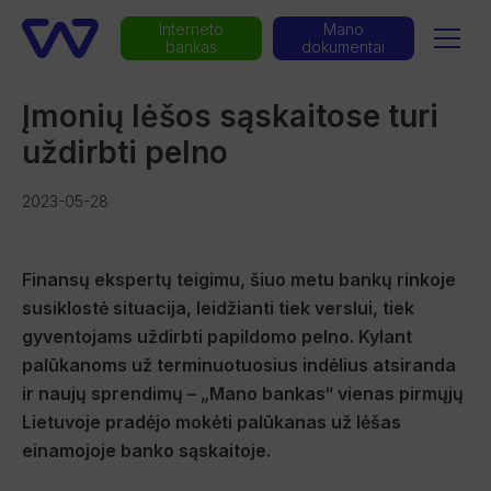
Interneto
Mano
bankas
dokumentai
Įmonių lėšos sąskaitose turi
uždirbti pelno
2023-05-28
Finansų ekspertų teigimu, šiuo metu bankų rinkoje
susiklostė situacija, leidžianti tiek verslui, tiek
gyventojams uždirbti papildomo pelno. Kylant
palūkanoms už terminuotuosius indėlius atsiranda
ir naujų sprendimų – „Mano bankas“ vienas pirmųjų
Lietuvoje pradėjo mokėti palūkanas už lėšas
einamojoje banko sąskaitoje.