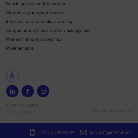
Bendrieji teisiniai dokumentai
Skundų nagrinėjimo taisyklės
Informacija apie indėlių draudimą
Saugus naudojimasis banko paslaugomis
Pranešimai apie pažeidimus
Prieinamumas
Privatumo politika
touched by
digitouch!
Slapukų politika
+370 5 240 9389
support@mano.bank