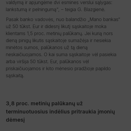
valdymą ir apjungėme dvi esmines verslui sąlygas:
lankstumą ir pelningumą“, – teigia G. Blazgienė.
Pasak banko vadovės, nuo balandžio „Mano bankas“
už 50 tūkst. Eur ir didesnį likutį sąskaitoje moka
klientams 1,5 proc. metinių palūkanų. Jei kurią nors
dieną pinigų likutis sąskaitoje sumažėja ir nesiekia
minėtos sumos, palūkanos už tą dieną
neskaičiuojamos. O kai suma sąskaitoje vėl pasiekia
arba viršija 50 tūkst. Eur, palūkanos vėl
priskaičiuojamos ir kito mėnesio pradžioje papildo
sąskaitą.
3,8 proc. metinių palūkanų už
terminuotuosius indėlius pritraukia įmonių
dėmesį