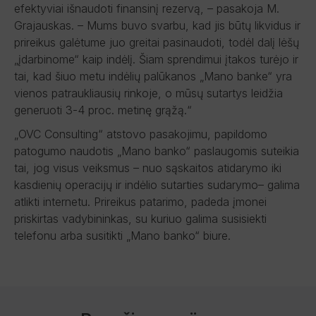
efektyviai išnaudoti finansinį rezervą, – pasakoja M.
Grajauskas. – Mums buvo svarbu, kad jis būtų likvidus ir
prireikus galėtume juo greitai pasinaudoti, todėl dalį lėšų
„įdarbinome“ kaip indėlį. Šiam sprendimui įtakos turėjo ir
tai, kad šiuo metu indėlių palūkanos „Mano banke“ yra
vienos patraukliausių rinkoje, o mūsų sutartys leidžia
generuoti 3-4 proc. metinę grąžą.“
„OVC Consulting“ atstovo pasakojimu, papildomo
patogumo naudotis „Mano banko“ paslaugomis suteikia
tai, jog visus veiksmus – nuo sąskaitos atidarymo iki
kasdienių operacijų ir indėlio sutarties sudarymo– galima
atlikti internetu. Prireikus patarimo, padeda įmonei
priskirtas vadybininkas, su kuriuo galima susisiekti
telefonu arba susitikti „Mano banko“ biure.