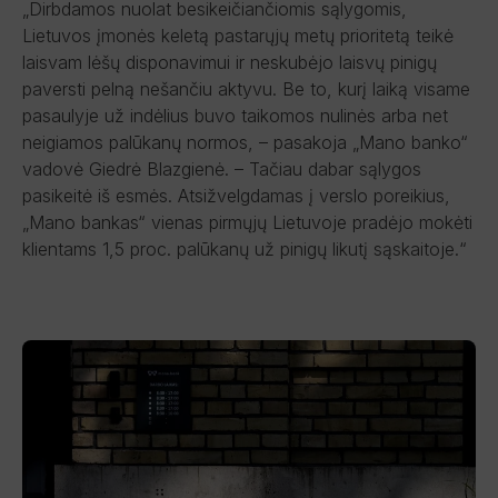
„Dirbdamos nuolat besikeičiančiomis sąlygomis,
Lietuvos įmonės keletą pastarųjų metų prioritetą teikė
laisvam lėšų disponavimui ir neskubėjo laisvų pinigų
paversti pelną nešančiu aktyvu. Be to, kurį laiką visame
pasaulyje už indėlius buvo taikomos nulinės arba net
neigiamos palūkanų normos, – pasakoja „Mano banko“
vadovė Giedrė Blazgienė. – Tačiau dabar sąlygos
pasikeitė iš esmės. Atsižvelgdamas į verslo poreikius,
„Mano bankas“ vienas pirmųjų Lietuvoje pradėjo mokėti
klientams 1,5 proc. palūkanų už pinigų likutį sąskaitoje.“