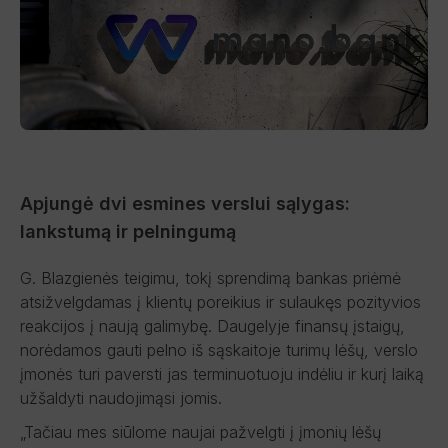
Apjungė dvi esmines verslui sąlygas:
lankstumą ir pelningumą
G. Blazgienės teigimu, tokį sprendimą bankas priėmė
atsižvelgdamas į klientų poreikius ir sulaukęs pozityvios
reakcijos į naują galimybę. Daugelyje finansų įstaigų,
norėdamos gauti pelno iš sąskaitoje turimų lėšų, verslo
įmonės turi paversti jas terminuotuoju indėliu ir kurį laiką
užšaldyti naudojimąsi jomis.
„Tačiau mes siūlome naujai pažvelgti į įmonių lėšų