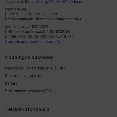
Atvykite:
S. Moniuškos g. 27, LT-08115 Vilnius
Darbo laikas:
I-IV 8:30 - 17:00, V 8:30 - 16:00
Prieššventinėmis dienomis dirbame trumpiau
Įmonės kodas 112043081
PVM mokėtojo kodas LT100012330110
LT915030120000000120 BIC KUSRLT24
Specializuoto banko licencija Nr. 1
Naudingos nuorodos
Dažnai užduodami klausimai (DUK)
Banko paslaugų įkainiai
Karjera
Programavimo sąsaja (API)
Teisinė informacija