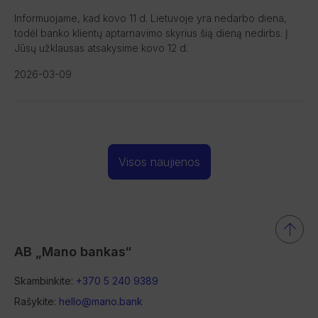
Informuojame, kad kovo 11 d. Lietuvoje yra nedarbo diena,
todėl banko klientų aptarnavimo skyrius šią dieną nedirbs. Į
Jūsų užklausas atsakysime kovo 12 d.
2026-03-09
Visos naujienos
AB „Mano bankas“
Skambinkite:
+370 5 240 9389
Rašykite:
hello@mano.bank