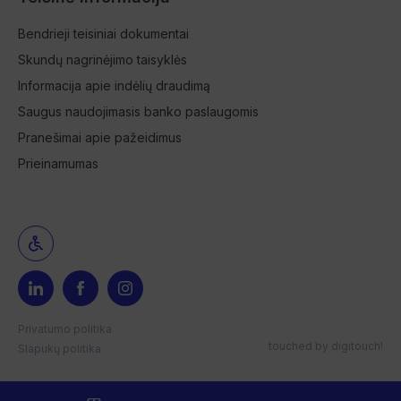
Bendrieji teisiniai dokumentai
Skundų nagrinėjimo taisyklės
Informacija apie indėlių draudimą
Saugus naudojimasis banko paslaugomis
Pranešimai apie pažeidimus
Prieinamumas
Privatumo politika
touched by
digitouch!
Slapukų politika