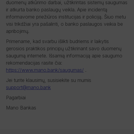
duomenų atkūrimo darbai, užtikrintas sistemų saugumas
ir atkurta banko paslaugų veikla. Apie incidentą
informavome priežiūros institucijas ir policiją. Šiuo metu
visi trikdžiai yra pašalinti, o banko paslaugos veikia be
apribojimų.
Primename, kad svarbu išlikti budriems ir laikytis
gerosios praktikos principų užtikrinant savo duomenų
saugumą internete. Išsamią informaciją apie saugumo
rekomendacijas rasite čia:
https://www.mano.bank/saugumas/
.
Jei turite klausimų, susisiekite su mumis
support@mano.bank
Pagarbiai
Mano Bankas