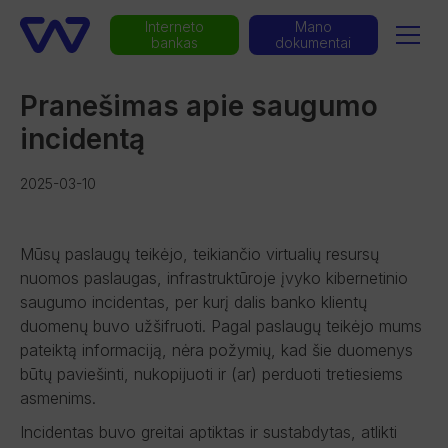
Interneto
Mano
bankas
dokumentai
Pranešimas apie saugumo
incidentą
2025-03-10
Mūsų paslaugų teikėjo, teikiančio virtualių resursų
nuomos paslaugas, infrastruktūroje įvyko kibernetinio
saugumo incidentas, per kurį dalis banko klientų
duomenų buvo užšifruoti. Pagal paslaugų teikėjo mums
pateiktą informaciją, nėra požymių, kad šie duomenys
būtų paviešinti, nukopijuoti ir (ar) perduoti tretiesiems
asmenims.
Incidentas buvo greitai aptiktas ir sustabdytas, atlikti