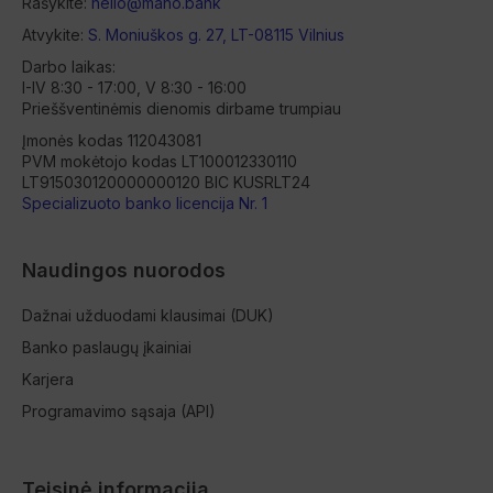
Rašykite:
hello@mano.bank
Atvykite:
S. Moniuškos g. 27, LT-08115 Vilnius
Darbo laikas:
I-IV 8:30 - 17:00, V 8:30 - 16:00
Prieššventinėmis dienomis dirbame trumpiau
Įmonės kodas 112043081
PVM mokėtojo kodas LT100012330110
LT915030120000000120 BIC KUSRLT24
Specializuoto banko licencija Nr. 1
Naudingos nuorodos
Dažnai užduodami klausimai (DUK)
Banko paslaugų įkainiai
Karjera
Programavimo sąsaja (API)
Teisinė informacija